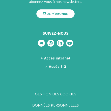
abonnez-vous à nos newsletters.
JE M’ABONNE
SUIVEZ-NOUS
Lien vers le compte illiwap
Lien vers le compte Instagram
Lien vers le compte Linkedi
Lien vers la chaîne Yo
Accès intranet
Accès SIG
GESTION DES COOKIES
DONNÉES PERSONNELLES