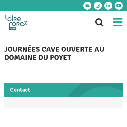
Gestion des traceurs
Lien vers le compte
Lien vers le 
Lien ver
Lie
Al
Aller 
JOURNÉES CAVE OUVERTE AU
DOMAINE DU POYET
Contact