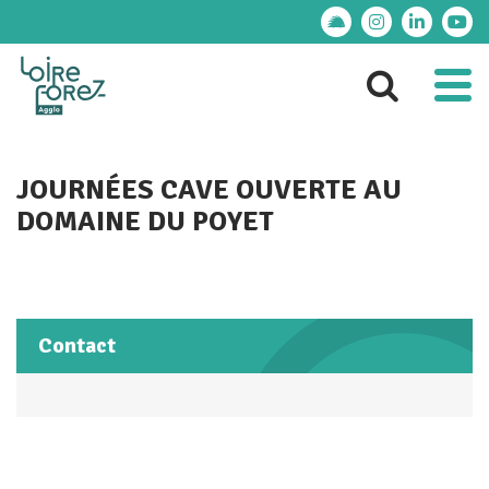
Gestion des traceurs
Lien vers le compte
Lien vers le 
Lien ver
Lie
Al
Aller 
JOURNÉES CAVE OUVERTE AU
DOMAINE DU POYET
Contact