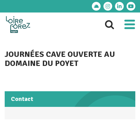
Gestion des traceurs
Lien vers le compte
Lien vers le 
Lien ver
Lie
Al
Aller 
JOURNÉES CAVE OUVERTE AU
DOMAINE DU POYET
Contact