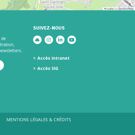
Leaflet
|
©
OpenStreetMap
SUIVEZ-NOUS
 de
Lien vers le compte illiwap
Lien vers le compte Instagram
Lien vers le compte Linkedin
Lien vers la chaîne Youtube
ération,
ewsletters.
Accès intranet
Accès SIG
MENTIONS LÉGALES & CRÉDITS