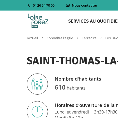
Gestion des traceurs
04 26 54 70 00
Nous contacter
SERVICES AU QUOTIDI
Accueil
Connaître l’agglo
Territoire
Les 84
SAINT-THOMAS-LA
Nombre d'habitants :
610
habitants
Horaires d’ouverture de la m
Lundi et vendredi : 13h30-17h30
Mardi : 8h-12h