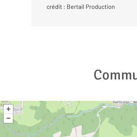
crédit : Bertail Production
Commun
+
−