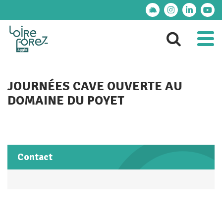
Gestion des traceurs
Lien vers le compte
Lien vers le 
Lien ver
Lie
Al
Aller 
JOURNÉES CAVE OUVERTE AU
DOMAINE DU POYET
Contact