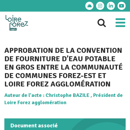
Gestion des traceurs
Lien vers le compte
Lien vers le 
Lien ver
Lie
Al
Aller 
APPROBATION DE LA CONVENTION
DE FOURNITURE D’EAU POTABLE
EN GROS ENTRE LA COMMUNAUTÉ
DE COMMUNES FOREZ-EST ET
LOIRE FOREZ AGGLOMÉRATION
Auteur de l'acte :
Christophe BAZILE
, Président de
Loire Forez agglomération
Document associé